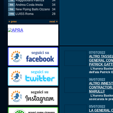
Raggisolaris Faenza
34
7th
Andrea Costa Imola
34
8th
New Flying Balls Ozzano
34
9th
LUISS Roma
28
10th
« prev
next »
07/07/2022
ALTRO TASSE
GENERAL CON
PATRICK GATTI
L’Aurora Basket 
dell’ala Patrick Ga
06/07/2022
ALTRO INNES
CONTRACTOR:
MARULLI!
L’Aurora Basket 
assicurata le pre
05/07/2022
LA GENERAL 