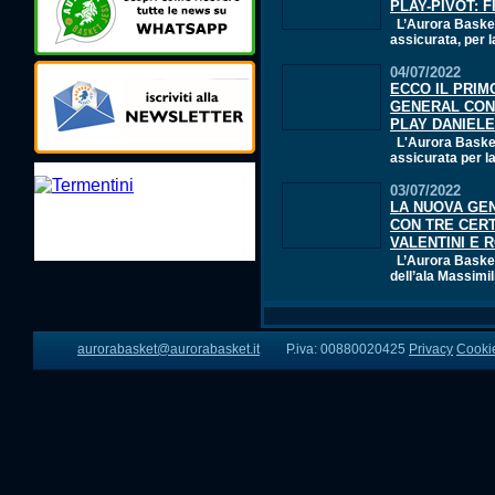
PLAY-PIVOT: F
L’Aurora Basket 
assicurata, per l
04/07/2022
ECCO IL PRI
GENERAL CONT
PLAY DANIEL
L'Aurora Basket 
assicurata per la
03/07/2022
LA NUOVA GE
CON TRE CER
VALENTINI E 
L’Aurora Basket 
dell’ala Massimil
aurorabasket@aurorabasket.it
P.iva: 00880020425
Privacy
Cooki