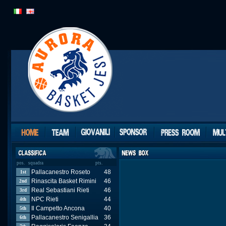
pos.
squadra
pts.
Pallacanestro Roseto
48
Teramo a Spicchi 2K20
28
1st
11th
Rinascita Basket Rimini
46
Tigers Cesena
22
2nd
12th
Real Sebastiani Rieti
46
General Contractor Jesi
19
3rd
13th
NPC Rieti
44
Virtus Rossella
8
4th
14th
Civitanova
Il Campetto Ancona
40
Sutor Montegranaro
6
5th
15th
Pallacanestro Senigallia
36
Giulia Basket
6
6th
16th